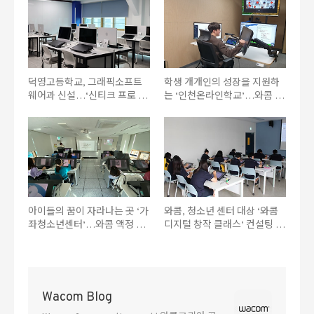
덕영고등학교, 그래픽소프트
학생 개개인의 성장을 지원하
웨어과 신설…‘신티크 프로 17’
는 ‘인천온라인학교’…와콤 액
실습실 구축 통한 최상의 창작
정 타블렛 ‘신티크 프로 24’ 활
환경 조성
용해 온라인 수업 진행
아이들의 꿈이 자라나는 곳 ‘가
와콤, 청소년 센터 대상 ‘와콤
좌청소년센터’…와콤 액정 타
디지털 창작 클래스’ 컨설팅 진
블렛 ‘신티크 프로 24’ 활용해
행 장비 세팅부터 소프트웨어,
다채로운 디지털 창작 교육 진
커리큘럼, 강사진까지 풀 패키
행
지 제공
Wacom Blog