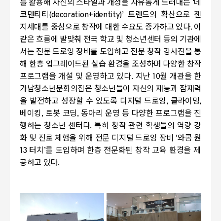
를 활용해 자신의 스타일과 개성을 자유롭게 드러내는
‘
데
코덴티티
(decoration+identity)’
트렌드의 확산으로 젠
지세대를 중심으로 창작에 대한 수요도 증가하고 있다
.
이
같은 흐름에 발맞춰 전국 학교 및 청소년센터 등의 기관에
서는 전문 드로잉 장비를 도입하고 전문 창작 강사진을 통
해 한층 업그레이드된 실습 환경을 조성하며 다양한 창작
프로그램을 개설 및 운영하고 있다
.
지난
10
월 개관을 한
가남청소년문화의집은 청소년들이 자신의 재능과 잠재력
을 발전하고 성장할 수 있도록 디지털 드로잉
,
클라이밍
,
베이킹
,
로봇 코딩
,
동아리 운영 등 다양한 프로그램을 진
행하는 청소년 센터다
.
특히 창작 관련 학생들의 역량 강
화 및 진로 체험을 위해 전문 디지털 드로잉 장비
‘
와콤 원
13
터치
’
를 도입하며 한층 전문화된 창작 교육 환경을 제
공하고 있다
.