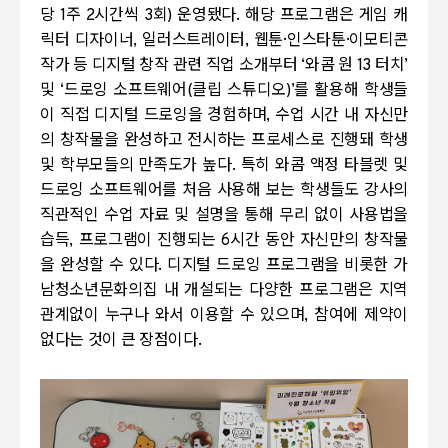
당
1
주
2
시간씩
3
회
)
운영됐다
.
해당 프로그램은 게임 캐
릭터 디자이너
,
일러스트레이터
,
웹툰
·
인스타툰
·
이모티콘
작가 등 디지털 창작 관련 직업 소개부터
‘
와콤 원
13
터치
’
및
‘
드로잉 소프트웨어
(
클립 스튜디오
)’
를 활용해 학생들
이 직접 디지털 드로잉을 경험하며
,
수업 시간 내 자신만
의 창작물을 완성하고 전시하는 프로세스로 진행돼 학생
및 학부모들의 만족도가 높다
.
특히 와콤 액정 타블렛 및
드로잉 소프트웨어를 처음 사용해 보는 학생들도 강사의
직관적인 수업 자료 및 설명을 통해 무리 없이 사용법을
습득
,
프로그램이 진행되는
6
시간 동안 자신만의 창작물
을 완성할 수 있다
.
디지털 드로잉 프로그램을 비롯한 가
남청소년문화의집 내 개설되는 다양한 프로그램은 지역
관계없이 누구나 와서 이용할 수 있으며
,
참여에 제약이
없다는 것이 큰 장점이다
.