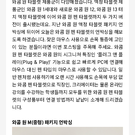
와콤 원 타블렛 제품군이 다양해졌습니다
.
액정 타블렛 제
품군인 와콤 원
1
세대와 새로운 와콤 원
12,
와콤 원
13
터
치 액정 타블렛에 이어 와콤 원 펜 타블렛까지 두 가지 버
전이 출시됐는데요
.
지난 와콤 원 액정 타블렛 패키지 언
박싱에 뒤이어 오늘은 와콤 원 펜 타블렛의 언박싱을 해보
도록 하겠습니다
.
잦은 마우스 사용으로 손목 통증에 고민
이 있는 분들이라면 이번 포스팅을 주목해 주세요
.
와콤
원 펜 타블렛은 와콤 원의 시그니쳐 특징인
‘
플러그 앤 플
레이
(Plug & Play)’
기능으로 쉽고 빠르게
PC
에 연결해
마우스 대신 펜 타입의 마우스로 사용할 수 있답니다
.
일
반 펜처럼 사용하기에 오랜 시간 사용해도 손목에 부담 없
는 와콤 펜 타블렛으로 직장인
,
크리에이터는 물론 온라인
강의를 수강하는 학생들까지 모두를 위한 와콤 원 펜 타블
렛의 구성품부터 연결 방법까지 낱낱이 소개해 드리겠습
니다
.
와콤 원
M(
중형
)
패키지 언박싱