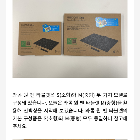
와콤 원 펜 타블렛은
S(
소형
)
와
M(
중형
)
두 가지 모델로
구성돼 있습니다
.
오늘은 와콤 원 펜 타블렛
M(
중형
)
을 활
용해 언박싱을 시작해 보겠습니다
.
와콤 원 펜 타블렛의
기본 구성품은
S(
소형
)
와
M(
중형
)
모두 동일하니 참고해
주세요
.