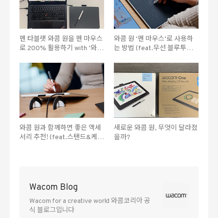
펜 타블렛 와콤 원을 펜 마우스
와콤 원 ‘펜 마우스’로 사용하
로 200% 활용하기 with ‘와콤
는 방법 (feat.무선 블루투스
센터’
연결)
와콤 원과 함께하면 좋은 액세
새로운 와콤 원, 무엇이 달라졌
서리 추천! (feat.스탠드&케이
을까?
스)
Wacom Blog
Wacom for a creative world 와콤코리아 공
식 블로그입니다