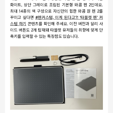
화이트
,
상단 그레이로 조립된 기본형 와콤 펜
2
인데요
.
최대
14
종의 색 구성으로 자신만의 힙한 와콤 원 펜
2
를
꾸미고 싶다면
#
펜커스텀,
이게
된다고?! ‘
타블렛
펜’
커
스텀
하기
콘텐츠를 확인해 주세요
.
이전 버전과 달리 사
이드 버튼도
2
개 탑재돼 타블렛 유저들의 취향에 맞게 단
축키를 입력할 수 있는 특장점도 있습니다
.