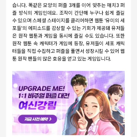
습니다
.
똑같은 모양의 퍼즐
3
개를 이어 맞추는 매치3 퍼
즐 방식의 게임인데요
.
조작이 간단해 누구나 쉽게 즐길
수 있으며 스페셜 스테이지를 클리어하면 웹툰
‘
유미의 세
포들
’
의 에피소드를 감상할 수 있는 기회가 제공돼 유저들
은 원작 웹툰과 게임을 동시에 즐길 수도 있습니다
.
또한
원작 웹툰 속 캐릭터가 게임에 등장
,
유저들이 세포 캐릭
터들을 직접 수집하고 퍼즐을 풀면서 성장시킬 수 있어 웹
툰 원작 팬들의 많은 호응을 얻고 있는 게임입니다
.