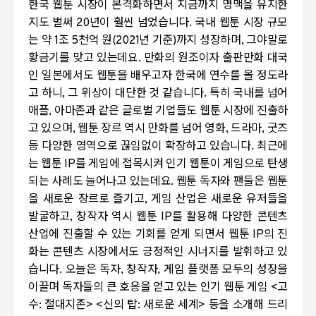
한국 웹툰 시장이 본격화하면서 지금까지 명맥을 유지한
지도 벌써
20
년이 훨씬 넘었습니다
.
국내 웹툰 시장 규모
는 약
1
조
5
천억 원
(2021
년 기준
)
까지 성장하며
,
그야말로
황금기를 맞고 있는데요
.
만화의 원조이자 출판만화 대국
인 일본에서도 웹툰을 배우고자 한국에 연수를 올 정도라
고 하니
,
그 위상이 대단한 것 같습니다. 특히 국내를 넘어
애플
,
아마존과 같은 글로벌 기업들도 웹툰 시장에 진출하
고 있으며
,
웹툰 장르 역시 만화를 넘어 영화
,
드라마
,
굿즈
등 다양한 영역으로 끊임없이 확장하고 있습니다
.
최근에
는 웹툰
IP
를 게임에 접목시켜 인기 웹툰이 게임으로 탄생
되는 사례도 늘어나고 있는데요
.
웹툰 독자와 팬들은 웹툰
을 새로운 장르로 즐기고
,
게임 산업은 새로운 유저들을
발굴하고
,
창작자 역시 웹툰
IP
를 활용해 다양한 콘텐츠
산업에 진출할 수 있는 기회를 얻게 되면서 웹툰
IP
의 진
화는 콘텐츠 시장에서도 긍정적인 시너지를 발휘하고 있
습니다
.
오늘은 독자
,
창작자
,
게임 플랫폼 모두의 성장을
이끌며 독자들의 큰 호응을 얻고 있는 인기 웹툰 게임
<
고
수
:
절대지존
> <
신의 탑
:
새로운 세계
>
등을 소개해 드리