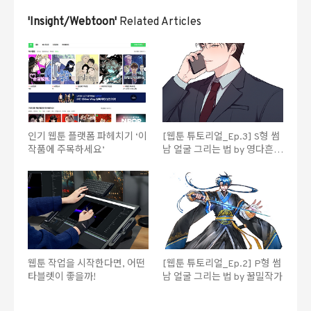
'Insight/Webtoon'
Related Articles
인기 웹툰 플랫폼 파헤치기 ‘이
[웹툰 튜토리얼_Ep.3] S형 썸
작품에 주목하세요’
남 얼굴 그리는 법 by 영다흔작
가
웹툰 작업을 시작한다면, 어떤
[웹툰 튜토리얼_Ep.2] P형 썸
타블렛이 좋을까!
남 얼굴 그리는 법 by 꿀밀작가