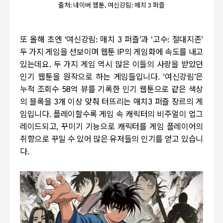
출처: 네이버 웹툰, 여신강림: 매치 3 퍼즐
또 올해 초엔
‘
여신강림
:
매치
3
퍼즐
’
과
‘
고수
:
절대지존
’
두 가지 게임을 선보이며 웹툰
IP
의 게임화에 속도를 내고
있는데요
.
두 가지 게임 역시 많은 이들의 사랑을 받았던
인기 웹툰을 원작으로 하는 게임들입니다
. ‘
여신강림
’
은
누적 조회수
58
억 뷰를 기록한 인기 웹툰으로 같은 색상
의 블록을
3
개 이상 맞춰 터뜨리는 매치3 퍼즐 장르의 게
임입니다
.
플레이할수록 게임 속 캐릭터의 비주얼이 업그
레이드되고
,
꾸미기 기능으로 캐릭터를 게임 플레이어의
취향으로 꾸밀 수 있어 많은 유저들의 인기를 얻고 있습니
다
.