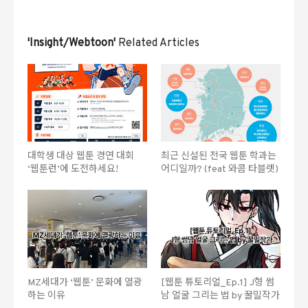
'Insight/Webtoon'
Related Articles
대학생 대상 웹툰 경연 대회
최근 신설된 전국 웹툰 학과는
‘웹툰런’에 도전하세요!
어디일까? (feat 와콤 타블렛)
MZ세대가 ‘웹툰’ 문화에 열광
[웹툰 튜토리얼_Ep.1] J형 썸
하는 이유
남 얼굴 그리는 법 by 꿀밀작가