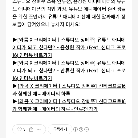
스튜디오 장삐쭈 소속
안류천
,
윤성원 애니메이터의 유튜
브 애니메이션의 작업 과정
,
유튜브 애니메이터 준비생들
을 위한 조언까지 유튜브 애니메이션에 대한 알짜배기 정
보들이 담겨있으니 놓치지 마세요
!
▶
[
와콤 X
크리에이터ㅣ스튜디오
장삐쭈]
유튜브
애니메
이터가
되고
싶다면? -
윤성원
작가 (Feat.
신티크
프로
16)
인
터
뷰
바
로
가
기
▶
[
와콤 X
크리에이터ㅣ스튜디오
장삐쭈]
유튜브
애니메
이터가
되고
싶다면? -
안
류
천
작가 (Feat.
신티크
프로
16)
인
터
뷰
바
로
가
기
▶
[
와콤 X
크리에이터ㅣ
스튜디오
장삐쭈]
신티크프로16
과
함께한
애니메이터의
하루
▶
[
와콤 X
크리에이터ㅣ스튜디오
장삐쭈]
신티크프로16
과
함께한
애니메이터의
하루 -
안류천
작가
3
구독하기