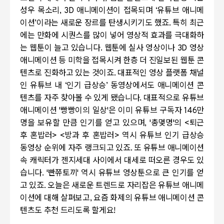
성우 목소리
, 3D
애니메이션이 접목되며
‘
유튜브 애니메
이션
’
이라는 새로운 장르를 탄생시키기도 했죠
.
특히 최근
에는 만화에 시퀀스를 많이 넣어 영상적 효과를 극대화하
는 웹툰이 늘고 있습니다
.
웹툰에 실사 영상이나
3D
영상
애니메이션 등 미학을 접목시켜 한층 더 진일보된 웹툰 콘
텐츠로 진화하고 있는 것이죠
.
대표적인 영상 플랫폼 채널
인 유튜브 내
‘
인기 급상승
’
동영상에서도 애니메이션 콘
텐츠를 자주 찾아볼 수 있게 됐습니다
.
대표적으로 유튜브
애니메이션
'
빵빵이의 일상
'
은 이미 유튜브 구독자
146
만
명을 보유할 만큼 인기를 얻고 있으며
, '
총몇명
'
의
<
퇴근
후 혼밥러
> <
방과 후 혼밥러
>
역시 유튜브 인기 급상승
동영상 순위에 자주 랭크되고 있죠
.
또 유튜브 애니메이션
속 캐릭터가 젠지세대 사이에서 대세로 떠오른 경우도 있
습니다
. '
빤쮸토끼
'
역시 유튜브 영상툰으로 큰 인기를 얻
고 있죠
.
오늘은 새로운 트렌드로 자리잡은 유튜브 애니메
이션에 대해 살펴보고
,
요즘 화제의 유튜브 애니메이션 콘
텐츠도 추천 드리도록 할게요
!