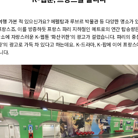
K-웹툰, 프랑스를 홀리다
여행 가본 적 있으신가요
?
에펠탑과 루브르 박물관 등 다양한 명소가 
 프랑스죠
.
이를 방증하듯 프랑스 파리 지하철인 메트로의 연간 탑승량
장소에 자랑스러운
K-
웹툰
‘
화산귀한
’
의 광고가 걸렸습니다
.
파리의 중
환
’
의 광고로 가득 차 있다고 하는데요
. K-
드라마
, K-
팝에 이어 프랑스
니다
.