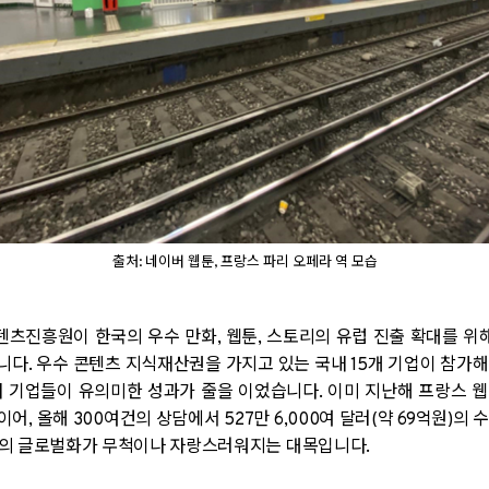
출처: 네이버 웹툰, 프랑스 파리 오페라 역 모습
텐츠진흥원이 한국의 우수 만화
,
웹툰
,
스토리의 유럽 진출 확대를 위
니다
.
우수 콘텐츠 지식재산권을 가지고 있는 국내
15
개 기업이 참가해
 기업들이 유의미한 성과가 줄을 이었습니다
.
이미 지난해 프랑스 
 이어
,
올해
300
여건의 상담에서
527
만
6,000
여 달러
(
약
69
억원
)
의 
툰의 글로벌화가 무척이나 자랑스러워지는 대목입니다
.