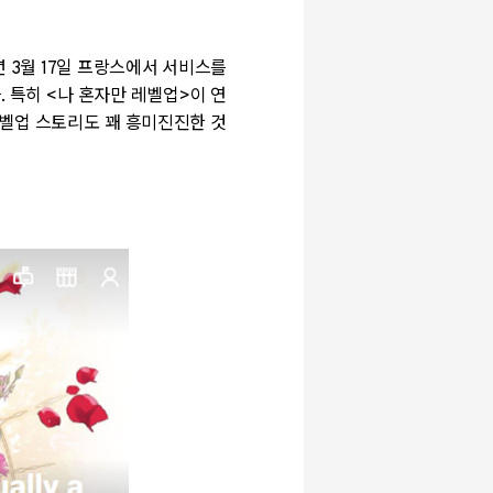
년
3
월
17
일 프랑스에서 서비스를
다
.
특히
<
나 혼자만 레벨업
>
이 연
벨업 스토리도 꽤 흥미진진한 것