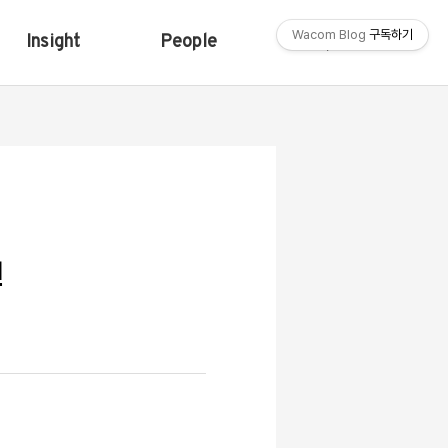
Wacom Blog
구독하기
Insight
People
Shop
펜