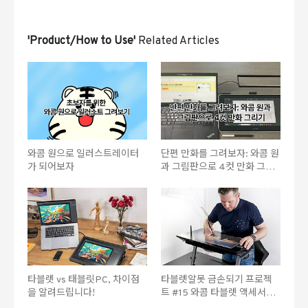
'Product/How to Use'
Related Articles
와콤 원으로 일러스트레이터
단편 만화를 그려보자: 와콤 원
가 되어보자
과 그림판으로 4컷 만화 그리
기
타블렛 vs 태블릿PC, 차이점
타블렛알못 금손되기 프로젝
을 알려드립니다!
트 #15 와콤 타블렛 액세서리
를 알아보자 ②