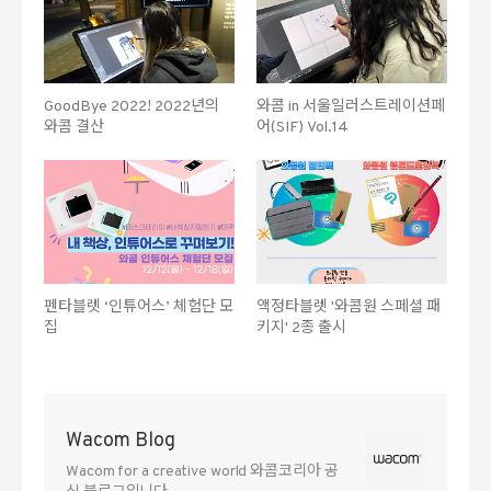
GoodBye 2022! 2022년의
와콤 in 서울일러스트레이션페
와콤 결산
어(SIF) Vol.14
펜타블렛 ‘인튜어스’ 체험단 모
액정타블렛 '와콤원 스페셜 패
집
키지' 2종 출시
Wacom Blog
Wacom for a creative world 와콤코리아 공