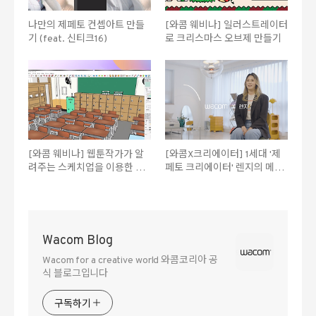
나만의 제페토 컨셉아트 만들
[와콤 웨비나] 일러스트레이터
기 (feat. 신티크16)
로 크리스마스 오브제 만들기
[와콤 웨비나] 웹툰작가가 알
[와콤X크리에이터] 1세대 '제
려주는 스케치업을 이용한 웹
페토 크리에이터' 렌지의 메타
툰 배경과 소품 제작법
버스 아이템 작업 스토리
Wacom Blog
Wacom for a creative world 와콤코리아 공
식 블로그입니다
구독하기