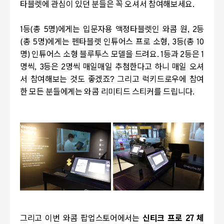
타블렛에 관심이 있던 분들은 꼭 오셔서 참여해보세요
.
1등(총 5명)에게는 입문자용 액정타블렛인 와콤 원, 2등
(총 5명)에게는 펜타블렛 인튜어스 프로 소형, 3등(총 10
명) 인튜어스 소형 블루투스 모델을 드려요.
1
등과
2
등은
1
명씩
, 3
등은
2
명씩 매일매일 추첨한다고 하니 매일 오셔
서 참여해보는 것도 좋겠죠
?
그리고 럭키드로우에 참여
한 모든 분들에게는 와콤 리미티드 스티커를 드립니다.
그리고 이번 와콤 팝업스토어에서는
신티크 프로 27 체