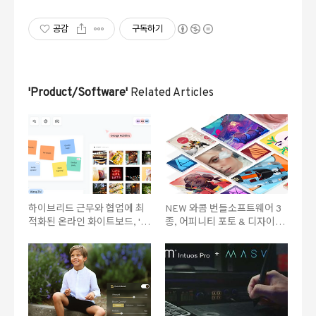
공감
구독하기
'Product/Software'
Related Articles
하이브리드 근무와 협업에 최
NEW 와콤 번들소프트웨어 3
적화된 온라인 화이트보드, '블
종, 어피니티 포토 & 디자이너
루스케이프'
& 퍼블리셔