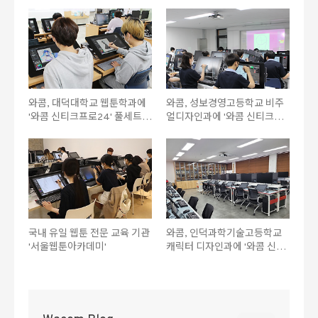
와콤, 대덕대학교 웹툰학과에
와콤, 성보경영고등학교 비주
'와콤 신티크프로24' 풀세트
얼디자인과에 '와콤 신티크프
구축!
로24' 풀세트 25대 구축!
국내 유일 웹툰 전문 교육 기관
와콤, 인덕과학기술고등학교
'서울웹툰아카데미'
캐릭터 디자인과에 '와콤 신티
크16' 총 74대 전면 구축!