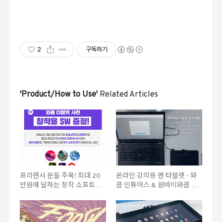
2
구독하기
'Product/How to Use'
Related Articles
프리랜서 분들 주목! 최대 20
온라인 강의용 펜 타블렛 - 와
만원에 달하는 창작 소프트웨
콤 인튜어스 & 원바이와콤 사
어 비용 아낄 수 있는 꿀팁!
용 가이드