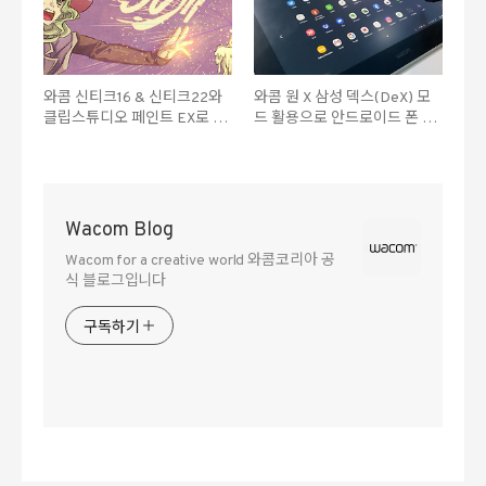
와콤 신티크16 & 신티크22와
와콤 원 X 삼성 덱스(DeX) 모
클립스튜디오 페인트 EX로 만
드 활용으로 안드로이드 폰 연
화, 웹툰, 애니메이션을 더 쉽
결해 큰 화면에서 작업해보기!
게 그려보세요!
Wacom Blog
Wacom for a creative world 와콤코리아 공
식 블로그입니다
구독하기