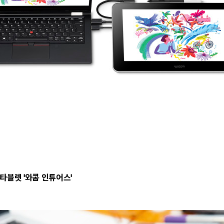
타블렛 '와콤 인튜어스'