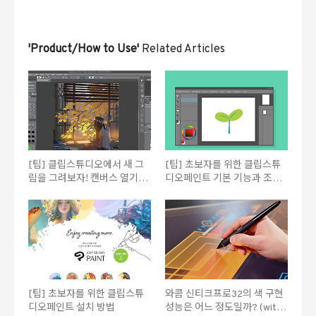
'Product/How to Use'
Related Articles
[팁] 클립스튜디오에서 새 그
[팁] 초보자를 위한 클립스튜
림을 그려보자! 캔버스 열기부
디오페인트 기본 기능과 조작
터 드로잉 툴 선택법까지
법 알아보기
[팁] 초보자를 위한 클립스튜
와콤 신티크프로32의 색 구현
디오페인트 설치 방법
성능은 어느 정도일까? (with