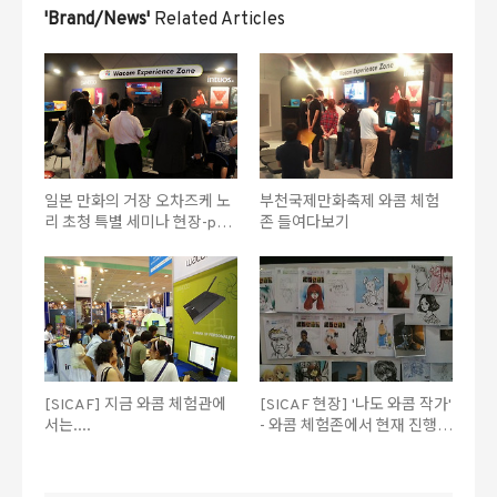
'Brand/News'
Related Articles
일본 만화의 거장 오차즈케 노
부천국제만화축제 와콤 체험
리 초청 특별 세미나 현장-part
존 들여다보기
1
[SICAF] 지금 와콤 체험관에
[SICAF 현장] '나도 와콤 작가'
서는....
- 와콤 체험존에서 현재 진행
중!