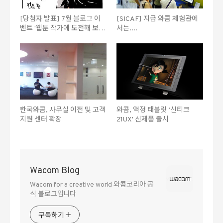
[당첨자 발표] 7월 블로그 이
[SICAF] 지금 와콤 체험관에
벤트 '웹툰 작가에 도전해 보세
서는....
요' 웹툰 작품 콘테스트
한국와콤, 사무실 이전 및 고객
와콤, 액정 태블릿 ‘신티크
지원 센터 확장
21UX’ 신제품 출시
Wacom Blog
Wacom for a creative world 와콤코리아 공
식 블로그입니다
구독하기